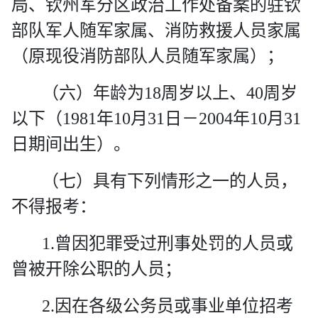
局、钦州军分区政治工作处备案的驻钦
部队军人随军家属、消防救援人员家属
（原现役消防部队人员随军家属）；
（六）
年龄为
18
周岁以上、
40
周岁
以下（
1981
年
10
月
31
日－
2004
年
10
月
31
日期间出生）。
（七）
具有下列情形之一的人员，
不得报考：
1.
曾因犯罪受过刑事处罚的人员或
曾被开除公职的人员；
2.
因在各级公务员或事业单位招考