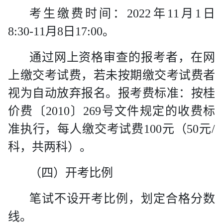
考生缴费时间：
2022
年
11
月
1
日
8:30-11
月
8
日
17:00
。
通过网上资格审查的报考者，在网
上缴交考试费，若未按期缴交考试费者
视为自动放弃报名。报考费标准：按桂
价费〔
2010
〕
269
号文件规定的收费标
准执行，每人缴交考试费
100
元（
50
元
/
科，共两科）。
（四）开考比例
笔试不设开考比例，划定合格分数
线。