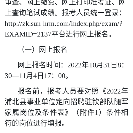
审查、网上缴费、网上打印准考证、网
上查询笔试成绩。报考人员统一登录：
http://zk.sun-hrm.com/index.php/exam/?
EXAMID=2137
平台进行网上报名。
（一）网上报名
网上报名时间：
2022
年
10
月
31
日
8
：
30
—
11
月
4
日
17
：
00
。
报名前，报考人员要对照《
2022
年
浦北县事业单位定向招聘驻钦部队随军
家属岗位及条件表》（附件
1
）条件相
符的岗位进行填报。