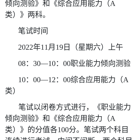
倾向测验》和《综合应用能力（
A
类）》两科。
笔试时间
2022
年
11
月
19
日（星期六）上午
08
：
30
—
10
：
00
职业能力倾向测验
10
：
00
—
12
：
00
综合应用能力（
A
类）
笔试以闭卷方式进行，《职业能力
倾向测验》和《综合应用能力（
A
类）》的分值各
100
分。
笔试两个科目