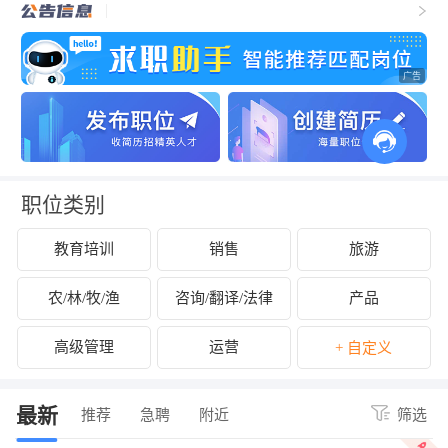
职位类别
教育培训
销售
旅游
农/林/牧/渔
咨询/翻译/法律
产品
高级管理
运营
+ 自定义
最新
推荐
急聘
附近
筛选