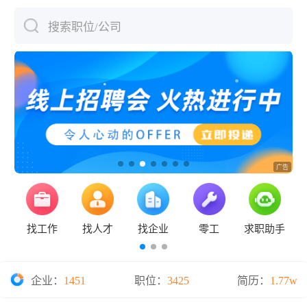
搜索职位/公司
下拉刷新
找工作
找人才
找企业
零工
求职助手
企业：
1451
职位：
3425
简历：
1.77w