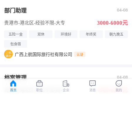
部门助理
04-08
3000-6000元
贵港市-港北区
-经验不限
-大专
五险一金
双休
环境好
年终奖
朝九晚五
包食宿
广西上航国际旅行社有限公司
认证
档案管理
04-08
4500-6000元
贵港市-港北区
-经验不限
-高中
首页
职位
企业
消息
我的
五险一金
双休
环境好
年终奖
朝九晚五
包食宿
广西上航国际旅行社有限公司
认证