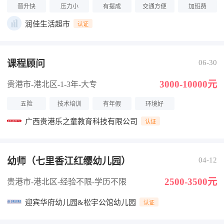
晋升快
压力小
有提成
交通方便
加班费
润佳生活超市
认证
课程顾问
06-30
3000-10000元
贵港市-港北区
-1-3年
-大专
五险
技术培训
有年假
环境好
广西贵港乐之童教育科技有限公司
认证
幼师（七里香江红缨幼儿园）
04-12
2500-3500元
贵港市-港北区
-经验不限
-学历不限
迎宾华府幼儿园&松宇公馆幼儿园
认证