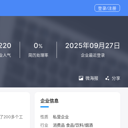
登录/注册
220
0
2025年09月27日
%
业人气
简历处理率
企业最近登录
微海报
分享
企业信息
200多个工
性质
私营企业
行业
消费品 食品/饮料/烟酒