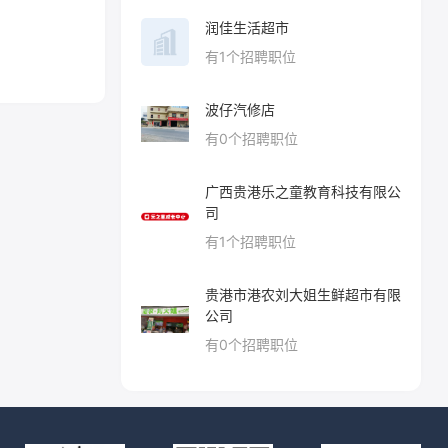
润佳生活超市
有
1
个招聘职位
波仔汽修店
有
0
个招聘职位
广西贵港乐之童教育科技有限公
司
有
1
个招聘职位
贵港市港农刘大姐生鲜超市有限
公司
有
0
个招聘职位