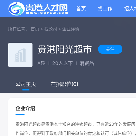
首页
找工作
招人
所在位置：
首页
>
找公司
>
企业详情
贵港阳光超市
关注
A轮
I
20人以下
I
消费品
在招职位(0)
公司主页
企业介绍
贵港阳光超市是贵港本土知名的连锁超市，已有近20年的发展历
作岗位，更得到了政府部门相关单位的肯定和认可（诚信单位）