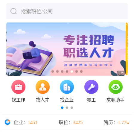
搜索职位/公司
下拉刷新
找工作
找人才
找企业
零工
求职助手
企业：
1451
职位：
3425
简历：
1.77w