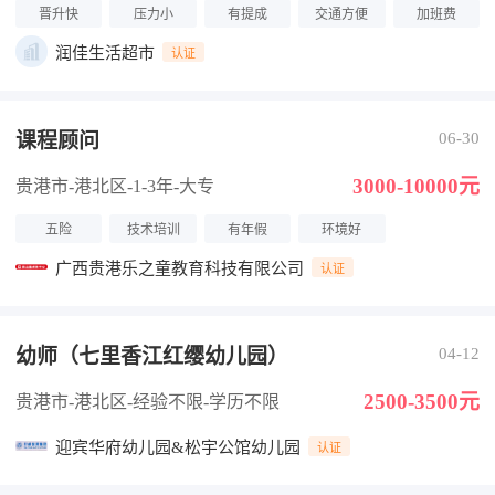
晋升快
压力小
有提成
交通方便
加班费
润佳生活超市
认证
课程顾问
06-30
3000-10000元
贵港市-港北区
-1-3年
-大专
五险
技术培训
有年假
环境好
广西贵港乐之童教育科技有限公司
认证
幼师（七里香江红缨幼儿园）
04-12
2500-3500元
贵港市-港北区
-经验不限
-学历不限
迎宾华府幼儿园&松宇公馆幼儿园
认证