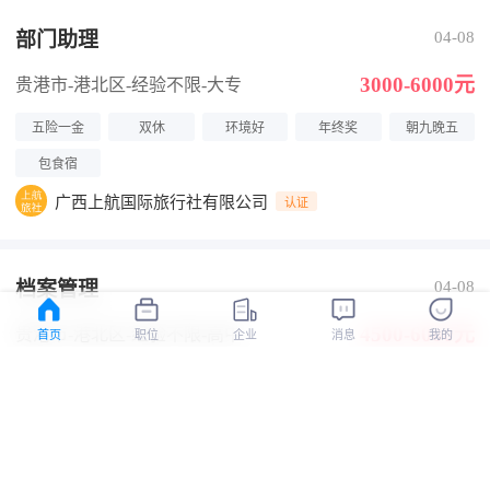
部门助理
04-08
3000-6000元
贵港市-港北区
-经验不限
-大专
五险一金
双休
环境好
年终奖
朝九晚五
包食宿
广西上航国际旅行社有限公司
认证
档案管理
04-08
4500-6000元
贵港市-港北区
-经验不限
-高中
首页
职位
企业
消息
我的
五险一金
双休
环境好
年终奖
朝九晚五
包食宿
广西上航国际旅行社有限公司
认证