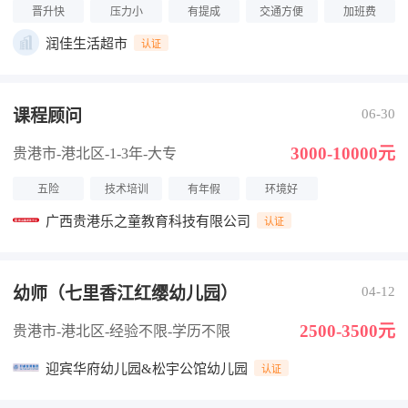
晋升快
压力小
有提成
交通方便
加班费
润佳生活超市
认证
课程顾问
06-30
3000-10000元
贵港市-港北区
-1-3年
-大专
五险
技术培训
有年假
环境好
广西贵港乐之童教育科技有限公司
认证
幼师（七里香江红缨幼儿园）
04-12
2500-3500元
贵港市-港北区
-经验不限
-学历不限
迎宾华府幼儿园&松宇公馆幼儿园
认证