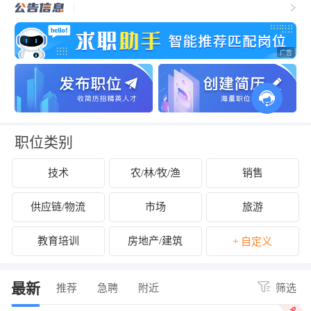
职位类别
技术
农/林/牧/渔
销售
供应链/物流
市场
旅游
教育培训
房地产/建筑
+ 自定义
最新
推荐
急聘
附近
筛选